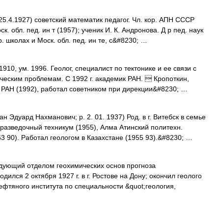
25.4.1927) советский математик педагог. Чл. кор. АПН СССР
к. обл. пед. ин т (1957); ученик И. К. Андронова. Д р пед. наук
р. школах и Моск. обл. пед. ин те, с&#8230; …
910, ум. 1996. Геолог, специалист по тектонике и ее связи с
ческим проблемам. С 1992 г. академик РАН.  Кропоткин,
 РАН (1992), работал советником при дирекции&#8230; …
 Эдуард Нахманович; р. 2. 01. 1937) Род. в г. Витебск в семье
 разведочный техникум (1955), Алма Атинский политехн.
3 90). Работал геологом в Казахстане (1955 93).&#8230; …
ующий отделом геохимических основ прогноза
дился 2 октября 1927 г. в г. Ростове на Дону; окончил геолого
ефтяного института по специальности &quot;геология,