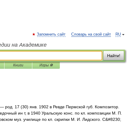
Запомнить сайт
Словарь на свой сайт
RU
едии на Академике
Найти!
Книги
Игры ⚽
— род. 17 (30) янв. 1902 в Ревде Пермской губ. Композитор.
дочный ин т, в 1940 Уральскую конс. по кл. композиции М. П.
вском муз. училище по кл. скрипки М. И. Лидского. С&#8230;