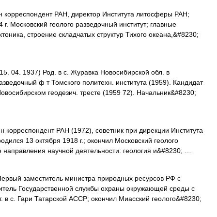
 корреспондент РАН, директор Института литосферы РАН;
4 г. Московский геолого разведочный институт; главные
тоника, строение складчатых структур Тихого океана,&#8230;
15. 04. 1937) Род. в с. Журавка Новосибирской обл. в
азведочный ф т Томского политехн. института (1959). Кандидат
Новосибирском геодезич. тресте (1959 72). Начальник&#8230;
 корреспондент РАН (1972), советник при дирекции Института
дился 13 октября 1918 г.; окончил Московский геолого
ые направления научной деятельности: геология и&#8230; …
ервый заместитель министра природных ресурсов РФ с
одитель Государственной службы охраны окружающей среды с
 г. в с. Гари Татарской АССР; окончил Миасский геолого&#8230;