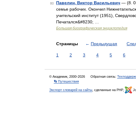
Павелин, Виктор Васильевич
— (8. 0
80
семье рабочих. Окончил Нижнетагильск
учительский институт (1951), Свердлов
Печатался&#8230; …
Большая биографическая энциклопедия
Страницы
←
Предыдущая
Сле
1
2
3
4
5
6
© Академик, 2000-2026
Обратная связь:
Техподдерж
👣 Путешествия
Экспорт словарей на сайты
, сделанные на PHP,
Jo