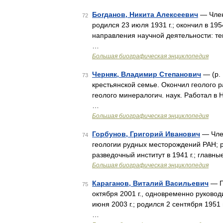
Богданов, Никита Алексеевич
— Член
72
родился 23 июля 1931 г.; окончил в 195
направления научной деятельности: тек
…
Большая биографическая энциклопедия
Черняк, Владимир Степанович
— (р. 
73
крестьянской семье. Окончил геолого р
геолого минералогич. наук. Работал в 
…
Большая биографическая энциклопедия
Горбунов, Григорий Иванович
— Член
74
геологии рудных месторождений РАН; ро
разведочный институт в 1941 г.; главн
Большая биографическая энциклопедия
Караганов, Виталий Васильевич
— П
75
октября 2001 г., одновременно руков
июня 2003 г.; родился 2 сентября 1951
…