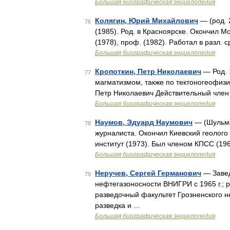
Большая биографическая энциклопедия
Колягин, Юрий Михайлович
— (род. 
76
(1985). Род. в Красноярске. Окончил Мос
(1978), проф. (1982). Работал в разл. с
Большая биографическая энциклопедия
Кропоткин, Петр Николаевич
— Род. 1
77
магматизмом, также по тектоногеофизи
Петр Николаевич Действительный член
Большая биографическая энциклопедия
Наумов, Эдуард Наумович
— (Шульман
78
журналиста. Окончил Киевский геолого
институт (1973). Был членом КПСС (196
Большая биографическая энциклопедия
Неручев, Сергей Германович
— Завед
79
нефтегазоносности ВНИГРИ с 1965 г.; ро
разведочный факультет Грозненского н
разведка и …
Большая биографическая энциклопедия