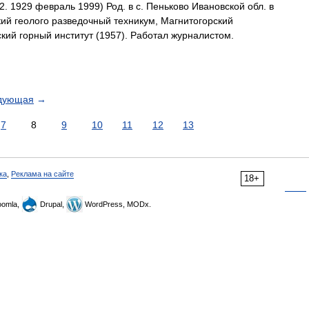
2. 1929 февраль 1999) Род. в с. Пеньково Ивановской обл. в
ий геолого разведочный техникум, Магнитогорский
ский горный институт (1957). Работал журналистом.
дующая
→
7
8
9
10
11
12
13
ка
,
Реклама на сайте
18+
omla,
Drupal,
WordPress, MODx.